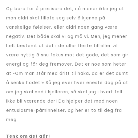
Og bare for å presisere det, nå mener ikke jeg at
man aldri skal tillate seg selv å kjenne på
vanskelige følelser, eller aldri noen gang være
negativ. Det både skal vi og må vi. Men, jeg mener
helt bestemt at det i de aller fleste tilfeller vil
være nyttig å snu fokus mot det gode, det som gir
energi og får deg fremover. Det er noe som heter
at «Om man står med dritt til haka, da er det dumt
å senke hodet!» Så jeg øver hver eneste dag på at
om jeg skal ned i kjelleren, så skal jeg i hvert fall
ikke bli værende der! Da hjelper det med noen
entusiasme-påminnelser, og her er to til deg fra
meg.
Tenk om det går!
(Bestill)