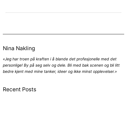
Nina Nakling
«Jeg har troen på kraften i å blande det profesjonelle med det
personlige! By på seg selv og dele. Bli med bak scenen og bli litt
bedre kjent med mine tanker, ideer og ikke minst opplevelser.»
Recent Posts
Suksess – har du fått det?
Et selvbilde i et speilbilde
Fokus – hva leter DU etter?