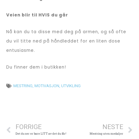
Veien blir til HVIS du går
(Bestill)
Nå kan du ta disse med deg på armen, og så ofte
du vil titte ned på håndleddet for en liten dose
entusiasme.
Du finner dem i butikken!
MESTRING
,
MOTIVASJON
,
UTVIKLING
Prev
N
FORRIGE
NESTE
Det du ser er bare LITT av det du får!
Mestring uten medaljer