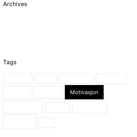
Archives
October 2019
September 2019
August 2019
July 2019
June 2019
Tags
Arbeidslyst
Endring
Førskolelærer
Handlekraft
Motivasjon
Ledelse
Mestring
Organisasjon
Selvfølelse
Selvbilde
Utvikling
Vilje