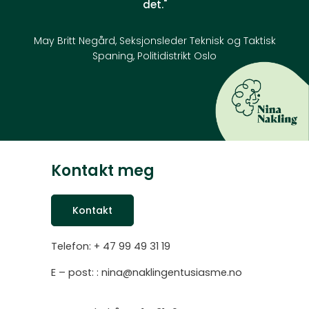
det."
May Britt Negård, Seksjonsleder Teknisk og Taktisk
Spaning, Politidistrikt Oslo
Kontakt meg
Kontakt
Telefon: + 47 99 49 31 19
E – post: : nina@naklingentusiasme.no