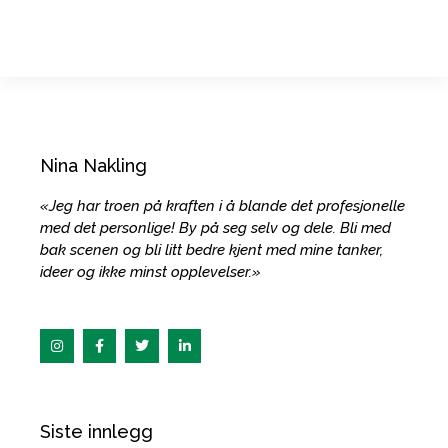
Nina Nakling
«Jeg har troen på kraften i å blande det profesjonelle
med det personlige! By på seg selv og dele. Bli med
bak scenen og bli litt bedre kjent med mine tanker,
ideer og ikke minst opplevelser.»
I
F
T
L
n
a
w
i
s
c
i
n
t
e
t
k
a
b
t
e
g
o
e
d
r
o
r
i
Siste innlegg
a
k
n
m