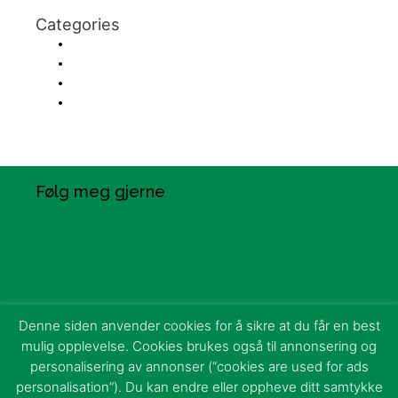
Categories
Bak scenen
På arbeidsplassen
Tanker og tips fra veien
Uncategorized
Følg meg gjerne
Denne siden anvender cookies for å sikre at du får en best
mulig opplevelse. Cookies brukes også til annonsering og
personalisering av annonser (“cookies are used for ads
Nina Nakling Entusiasme AS I ORG NR 913 101
personalisation”). Du kan endre eller oppheve ditt samtykke