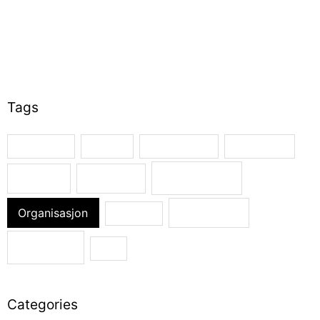
September 2019
August 2019
July 2019
June 2019
Tags
Arbeidslyst
Endring
Førskolelærer
Handlekraft
Motivasjon
Ledelse
Mestring
Organisasjon
Selvfølelse
Selvbilde
Utvikling
Vilje
Categories