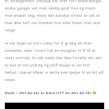
et arrangement. Kanskje har man fått anbefalinger,
andre ganger vet man veldig godt hva og hvem
man ønsker seg, mens det kanskje oftest er slik at
man ikke helt vet hverken hva eller hvem man skal
velge.
Vi har laget en kort video for å gi deg en liten
smakebit, eller i hvert fall en mulighet til å få et
raskt inntrykk. En slik video kan ikke fortelle alt, det
er kun et lite utdrag og små drypp av en stor
helhet. Likevel håper vi dette kan hjelpe til en bit på
veien.
Husk – det du ser er bare LITT av det du får