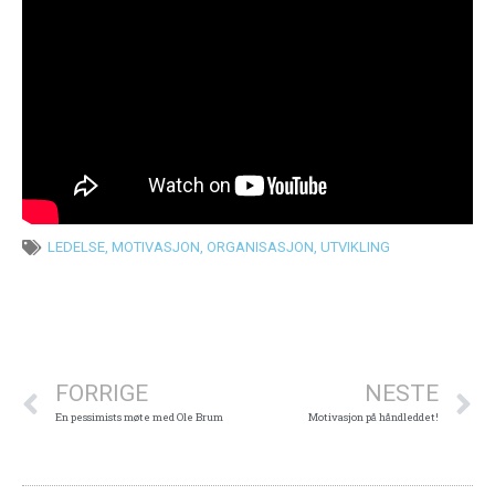
LEDELSE
,
MOTIVASJON
,
ORGANISASJON
,
UTVIKLING
Prev
N
FORRIGE
NESTE
En pessimists møte med Ole Brum
Motivasjon på håndleddet!