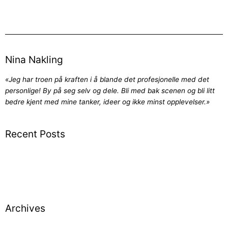
Nina Nakling
«Jeg har troen på kraften i å blande det profesjonelle med det
personlige! By på seg selv og dele. Bli med bak scenen og bli litt
bedre kjent med mine tanker, ideer og ikke minst opplevelser.»
Recent Posts
Suksess – har du fått det?
Et selvbilde i et speilbilde
Fokus – hva leter DU etter?
Archives
October 2019