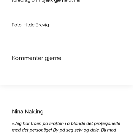
foredrag om? Sjekk gjerne ut her:
https://www.ninanakling.no/foredrag/
Foto: Hilde Brevig
Kommenter gjerne
Nina Nakling
«Jeg har troen på kraften i å blande det profesjonelle
med det personlige! By på seg selv og dele. Bli med