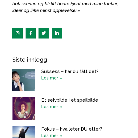
bak scenen og bli litt bedre kjent med mine tanker,
ideer og ikke minst opplevelser.»
I
F
T
L
n
a
w
i
s
c
i
n
t
e
t
k
a
b
t
e
g
o
e
d
r
o
r
i
Siste innlegg
a
k
n
m
Suksess – har du fått det?
Les mer »
Et selvbilde i et speilbilde
Les mer »
Fokus – hva leter DU etter?
Les mer »