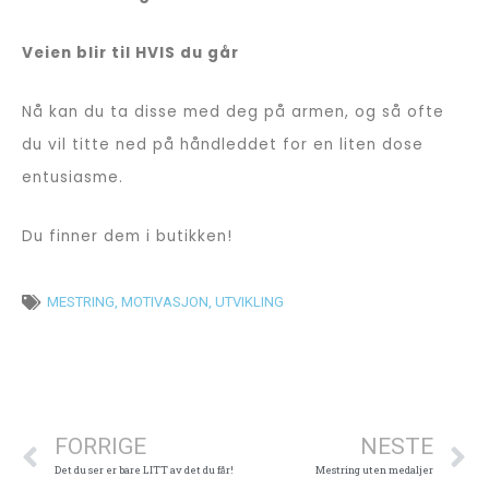
Veien blir til HVIS du går
(Bestill)
Nå kan du ta disse med deg på armen, og så ofte
du vil titte ned på håndleddet for en liten dose
entusiasme.
Du finner dem i butikken!
MESTRING
,
MOTIVASJON
,
UTVIKLING
Prev
N
FORRIGE
NESTE
Det du ser er bare LITT av det du får!
Mestring uten medaljer