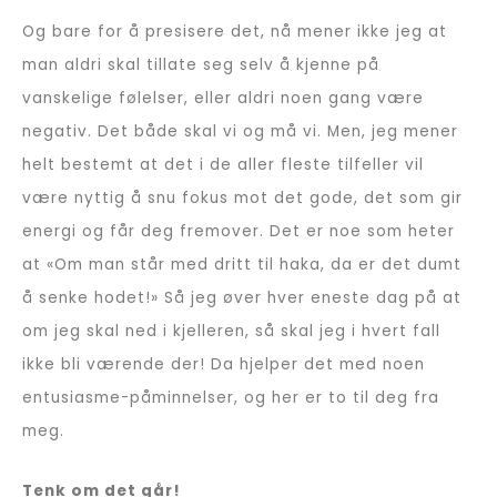
Og bare for å presisere det, nå mener ikke jeg at
man aldri skal tillate seg selv å kjenne på
vanskelige følelser, eller aldri noen gang være
negativ. Det både skal vi og må vi. Men, jeg mener
helt bestemt at det i de aller fleste tilfeller vil
være nyttig å snu fokus mot det gode, det som gir
energi og får deg fremover. Det er noe som heter
at «Om man står med dritt til haka, da er det dumt
å senke hodet!» Så jeg øver hver eneste dag på at
om jeg skal ned i kjelleren, så skal jeg i hvert fall
ikke bli værende der! Da hjelper det med noen
entusiasme-påminnelser, og her er to til deg fra
meg.
Tenk om det går!
(Bestill)