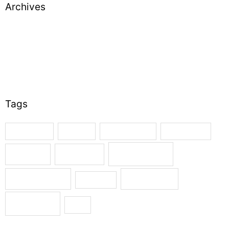
Archives
October 2019
September 2019
August 2019
July 2019
June 2019
Tags
Arbeidslyst
Endring
Førskolelærer
Handlekraft
Motivasjon
Ledelse
Mestring
Organisasjon
Selvfølelse
Selvbilde
Utvikling
Vilje