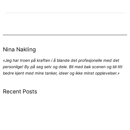
Nina Nakling
«Jeg har troen på kraften i å blande det profesjonelle med det
personlige! By på seg selv og dele. Bli med bak scenen og bli litt
bedre kjent med mine tanker, ideer og ikke minst opplevelser.»
Recent Posts
Suksess – har du fått det?
Et selvbilde i et speilbilde
Fokus – hva leter DU etter?