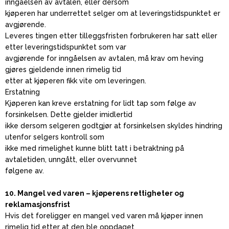
inngåelsen av avtalen, eller dersom
kjøperen har underrettet selger om at leveringstidspunktet er
avgjørende.
Leveres tingen etter tilleggsfristen forbrukeren har satt eller
etter leveringstidspunktet som var
avgjørende for inngåelsen av avtalen, må krav om heving
gjøres gjeldende innen rimelig tid
etter at kjøperen fikk vite om leveringen.
Erstatning
Kjøperen kan kreve erstatning for lidt tap som følge av
forsinkelsen. Dette gjelder imidlertid
ikke dersom selgeren godtgjør at forsinkelsen skyldes hindring
utenfor selgers kontroll som
ikke med rimelighet kunne blitt tatt i betraktning på
avtaletiden, unngått, eller overvunnet
følgene av.
10. Mangel ved varen – kjøperens rettigheter og
reklamasjonsfrist
Hvis det foreligger en mangel ved varen må kjøper innen
rimelig tid etter at den ble oppdaget