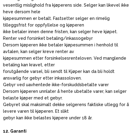
vesentlig mislighold fra kjøperens side. Selger kan likevel ikke
heve dersom hele
kjøpesummen er betalt. Fastsetter selger en rimelig
tilleggsfrist for oppfyllelse og kjøperen
ikke betaler innen denne fristen, kan selger heve kjøpet.
Renter ved forsinket betaling/inkassogebyr
Dersom kjøperen ikke betaler kjøpesummen i henhold til
avtalen, kan selger kreve renter av
kjøpesummen etter forsinkelsesrenteloven. Ved manglende
betaling kan kravet, etter
forutgående varsel, bli sendt til Kjøper kan da bli holdt
ansvarlig for gebyr etter inkassoloven.
Gebyr ved uavhentede ikke-forskuddsbetalte varer
Dersom kjøperen unnlater å hente ubetalte varer, kan selger
belaste kjøper med et gebyr.
Gebyret skal maksimalt dekke selgerens faktiske utlegg for å
levere varen til kjøperen. Et slikt
gebyr kan ikke belastes kjøpere under 18 år.
12. Garanti