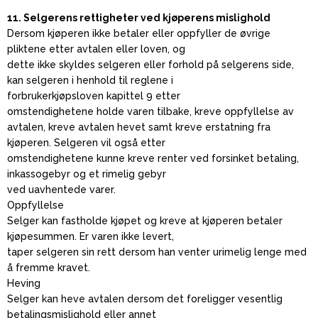
11. Selgerens rettigheter ved kjøperens mislighold
Dersom kjøperen ikke betaler eller oppfyller de øvrige
pliktene etter avtalen eller loven, og
dette ikke skyldes selgeren eller forhold på selgerens side,
kan selgeren i henhold til reglene i
forbrukerkjøpsloven kapittel 9 etter
omstendighetene holde varen tilbake, kreve oppfyllelse av
avtalen, kreve avtalen hevet samt kreve erstatning fra
kjøperen. Selgeren vil også etter
omstendighetene kunne kreve renter ved forsinket betaling,
inkassogebyr og et rimelig gebyr
ved uavhentede varer.
Oppfyllelse
Selger kan fastholde kjøpet og kreve at kjøperen betaler
kjøpesummen. Er varen ikke levert,
taper selgeren sin rett dersom han venter urimelig lenge med
å fremme kravet.
Heving
Selger kan heve avtalen dersom det foreligger vesentlig
betalingsmislighold eller annet