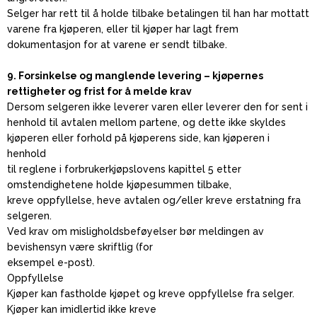
Selger har rett til å holde tilbake betalingen til han har mottatt
varene fra kjøperen, eller til kjøper har lagt frem
dokumentasjon for at varene er sendt tilbake.
9. Forsinkelse og manglende levering – kjøpernes
rettigheter og
frist for å melde krav
Dersom selgeren ikke leverer varen eller leverer den for sent i
henhold til avtalen mellom partene, og dette ikke skyldes
kjøperen eller forhold på kjøperens side, kan kjøperen i
henhold
til reglene i forbrukerkjøpslovens kapittel 5 etter
omstendighetene holde kjøpesummen tilbake,
kreve oppfyllelse, heve avtalen og/eller kreve erstatning fra
selgeren.
Ved krav om misligholdsbeføyelser bør meldingen av
bevishensyn være skriftlig (for
eksempel e-post).
Oppfyllelse
Kjøper kan fastholde kjøpet og kreve oppfyllelse fra selger.
Kjøper kan imidlertid ikke kreve