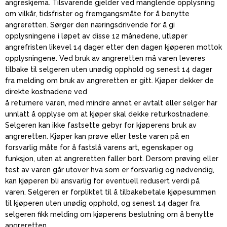
angreskjema. Tilsvarende gjelder ved manglende opplysning
om vilkår, tidsfrister og fremgangsmåte for å benytte
angreretten. Sørger den næringsdrivende for å gi
opplysningene i løpet av disse 12 månedene, utløper
angrefristen likevel 14 dager etter den dagen kjøperen mottok
opplysningene. Ved bruk av angreretten må varen leveres
tilbake til selgeren uten unødig opphold og senest 14 dager
fra melding om bruk av angreretten er gitt. Kjøper dekker de
direkte kostnadene ved
å returnere varen, med mindre annet er avtalt eller selger har
unnlatt å opplyse om at kjøper skal dekke returkostnadene.
Selgeren kan ikke fastsette gebyr for kjøperens bruk av
angreretten. Kjøper kan prøve eller teste varen på en
forsvarlig måte for å fastslå varens art, egenskaper og
funksjon, uten at angreretten faller bort. Dersom prøving eller
test av varen går utover hva som er forsvarlig og nødvendig,
kan kjøperen bli ansvarlig for eventuell redusert verdi på
varen. Selgeren er forpliktet til å tilbakebetale kjøpesummen
til kjøperen uten unødig opphold, og senest 14 dager fra
selgeren fikk melding om kjøperens beslutning om å benytte
angreretten.