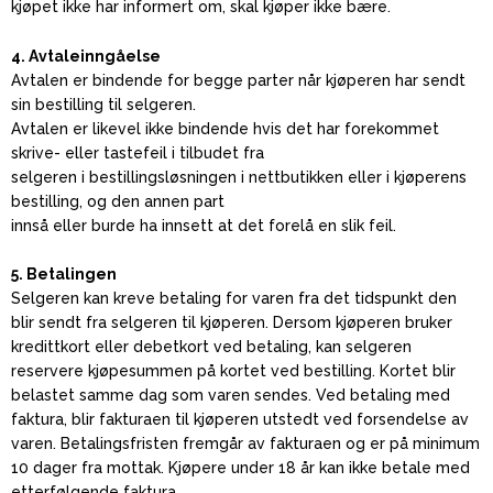
kjøpet ikke har informert om, skal kjøper ikke bære.
4. Avtaleinngåelse
Avtalen er bindende for begge parter når kjøperen har sendt
sin bestilling til selgeren.
Avtalen er likevel ikke bindende hvis det har forekommet
skrive- eller tastefeil i tilbudet fra
selgeren i bestillingsløsningen i nettbutikken eller i kjøperens
bestilling, og den annen part
innså eller burde ha innsett at det forelå en slik feil.
5. Betalingen
Selgeren kan kreve betaling for varen fra det tidspunkt den
blir sendt fra selgeren til kjøperen. Dersom kjøperen bruker
kredittkort eller debetkort ved betaling, kan selgeren
reservere kjøpesummen på kortet ved bestilling. Kortet blir
belastet samme dag som varen sendes. Ved betaling med
faktura, blir fakturaen til kjøperen utstedt ved forsendelse av
varen. Betalingsfristen fremgår av fakturaen og er på minimum
10 dager fra mottak. Kjøpere under 18 år kan ikke betale med
etterfølgende faktura.