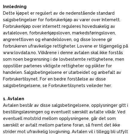
Innledning
Dette kjøpet er regulert av de nedenstående standard
salgsbetingelser for forbrukerkjøp av varer over Internett.
Forbrukerkjøp over internett reguleres hovedsakelig av
avtaleloven, forbrukerkjøpsloven, markedsføringsloven,
angrerettloven og ehandelsloven, og disse lovene gir
forbrukeren ufravikelige rettigheter. Lovene er tilgjengelig på
www.lovdata.no. Vilkårene i denne avtalen skal ikke forstås
som noen begrensning i de lovbestemte rettighetene, men
oppstiller partenes viktigste rettigheter og plikter for
handelen. Salgsbetingelsene er utarbeidet og anbefalt av
Forbrukertilsynet. For en bedre forståelse av disse
salgsbetingelsene, se Forbrukertilsynets veileder her.
1. Avtalen
Avtalen består av disse salgsbetingelsene, opplysninger gitt i
bestillingsløsningen og eventuelt særskilt avtalte vilkår. Ved
eventuell motstrid mellom opplysningene, går det som
særskilt er avtalt mellom partene foran, så fremt det ikke
strider mot ufravikelig lovgivning. Avtalen vil i tillegg bli utfylt