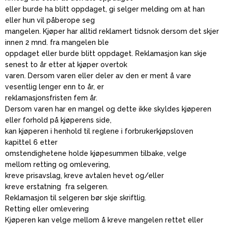
eller burde ha blitt oppdaget, gi selger melding om at han
eller hun vil påberope seg
mangelen. Kjøper har alltid reklamert tidsnok dersom det skjer
innen 2 mnd. fra mangelen ble
oppdaget eller burde blitt oppdaget. Reklamasjon kan skje
senest to år etter at kjøper overtok
varen. Dersom varen eller deler av den er ment å vare
vesentlig lenger enn to år, er
reklamasjonsfristen fem år.
Dersom varen har en mangel og dette ikke skyldes kjøperen
eller forhold på kjøperens side,
kan kjøperen i henhold til reglene i forbrukerkjøpsloven
kapittel 6 etter
omstendighetene holde kjøpesummen tilbake, velge
mellom retting og omlevering,
kreve prisavslag, kreve avtalen hevet og/eller
kreve erstatning fra selgeren.
Reklamasjon til selgeren bør skje skriftlig.
Retting eller omlevering
Kjøperen kan velge mellom å kreve mangelen rettet eller