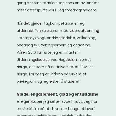
gang har Nina etablert seg som en av landets
mest etterspurte kurs- og foredragsholdere.
Når det gjelder fagkompetanse er jeg
utdannet førskolelærer med videreutdanning
i teampsykologi, endringsledelse, veiledning,
pedagogisk utviklingsarbeid og coaching.
Våren 2016 fullførte jeg en master i
Utdanningsledelse ved Høgskolen i sørøst
Norge, det som nå er Universitetet i Sørøst-
Norge. For meg er utdanning virkelig et
privilegium og jeg elsker å studere!
Glede, engasjement, glød og entusiasme
er egenskaper jeg setter svært høyt. Jeg har
en sterkt tro på at disse kan bringe et hvert
menneske veldig langt. Spesielt i arbeidet