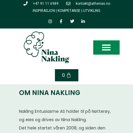
Skip
+47 91 11 6989
kontakt@athenas.no
to
INSPIRASJON | KOMPETANSE | UTVIKLING
content
I
F
T
L
n
a
w
i
s
c
i
n
t
e
t
k
a
b
t
e
g
o
e
d
r
o
r
i
a
k
n
m
Cart
0
OM NINA NAKLING
Nakling Entusiasme AS holder til på Nøtterøy,
og eies og drives av Nina Nakling.
Det hele startet våren 2008, og siden den