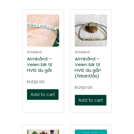
Armbånd
Armbånd
Armbånd –
Armbånd –
Veien blir til
Veien blir til
HVIS du går
HVIS du går!
(firkantlås)
kr
250.00
kr
250.00
Add to cart
Add to cart