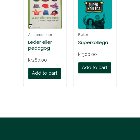
Alle produkter
Bøker
Leder eller
Superkollega
pedagog
kr
300.00
kr
280.00
Add to cart
Add to cart