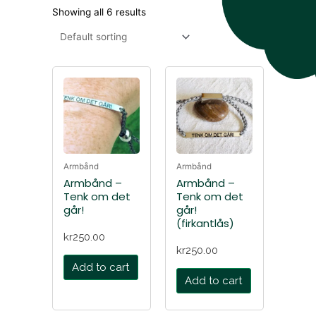
Showing all 6 results
Armbånd
Armbånd
Armbånd –
Armbånd –
Tenk om det
Tenk om det
går!
går!
(firkantlås)
kr
250.00
kr
250.00
Add to cart
Add to cart