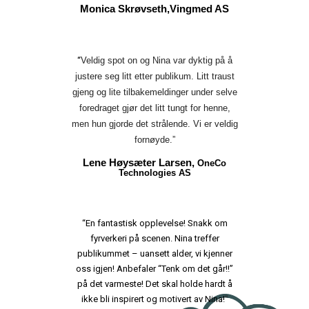
Monica Skrøvseth,Vingmed AS
“
Veldig spot on og Nina var dyktig på å
justere seg litt etter publikum. Litt traust
gjeng og lite tilbakemeldinger under selve
foredraget gjør det litt tungt for henne,
men hun gjorde det strålende. Vi er veldig
fornøyde.”
Lene Høysæter Larsen,
OneCo
Technologies AS
“En fantastisk opplevelse! Snakk om
fyrverkeri på scenen. Nina treffer
publikummet – uansett alder, vi kjenner
oss igjen! Anbefaler “Tenk om det går!!”
på det varmeste! Det skal holde hardt å
ikke bli inspirert og motivert av Nina!
“